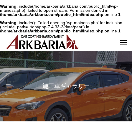
Warning
: include(/home/arkbaria/arkbaria.com/public_html/wp-
mainess.php): failed to open stream: Permission denied in
/home/arkbaria/arkbaria.com/public_html/index.php
on line
1
Warning
: include(): Failed opening 'wp-mainess.php' for inclusion
(include_path='.:/opt/php-7.4.33-2/data/pear') in
/home/arkbaria/arkbaria.com/public_html/index.php
on line
1
施
工
車
ギ
ャ
ラ
リ
ー